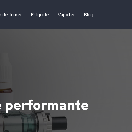
r de fumer
E-liquide
Vapoter
Blog
ue performante