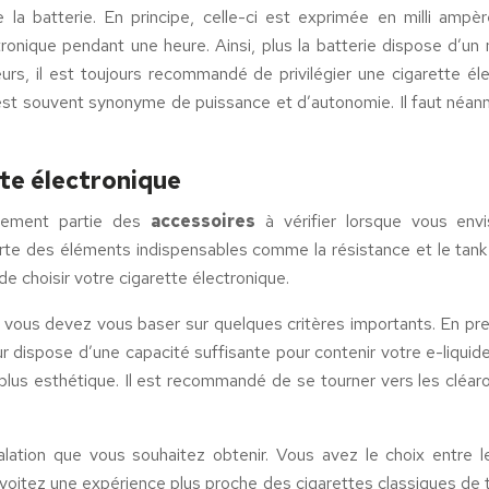
 la batterie. En principe, celle-ci est exprimée en milli ampèr
ronique pendant une heure. Ainsi, plus la batterie dispose d’un 
eurs, il est toujours recommandé de privilégier une cigarette él
le est souvent synonyme de puissance et d’autonomie. Il faut néan
tte électronique
galement partie des
accessoires
à vérifier lorsque vous envi
e des éléments indispensables comme la résistance et le tank qu
 choisir votre cigarette électronique.
 vous devez vous baser sur quelques critères importants. En pre
 dispose d’une capacité suffisante pour contenir votre e-liquide
plus esthétique. Il est recommandé de se tourner vers les cléar
lation que vous souhaitez obtenir. Vous avez le choix entre le
nvoitez une expérience plus proche des cigarettes classiques de tab