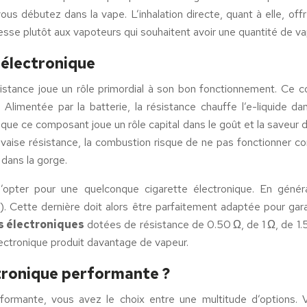
i vous débutez dans la vape. L’inhalation directe, quant à elle, 
’adresse plutôt aux vapoteurs qui souhaitent avoir une quantité de v
 électronique
istance joue un rôle primordial à son bon fonctionnement. Ce c
 Alimentée par la batterie, la résistance chauffe l’e-liquide d
tez que ce composant joue un rôle capital dans le goût et la saveur d
vaise résistance, la combustion risque de ne pas fonctionner c
dans la gorge.
 d’opter pour une quelconque cigarette électronique. En général
 Cette dernière doit alors être parfaitement adaptée pour gara
s électroniques
dotées de résistance de 0.50 Ω, de 1 Ω, de 1.5
électronique produit davantage de vapeur.
tronique performante ?
erformante, vous avez le choix entre une multitude d’options